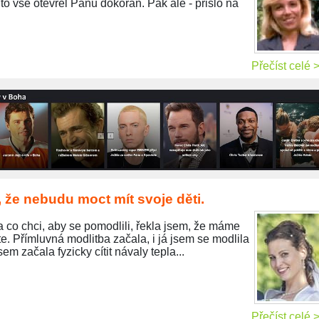
p to vše otevřel Pánu dokořán. Pak ale - přišlo na
Přečíst celé 
, že nebudu moct mít svoje děti.
a co chci, aby se pomodlili, řekla jsem, že máme
e. Přímluvná modlitba začala, i já jsem se modlila
sem začala fyzicky cítit návaly tepla...
Přečíst celé 