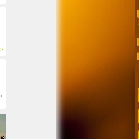
,
>>
>>