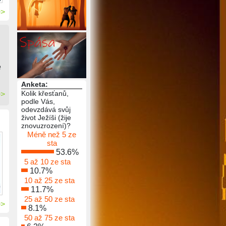
>>
e
Anketa:
Kolik křesťanů,
>>
podle Vás,
odevzdává svůj
život Ježíši (žije
znovuzrození)?
Méně než 5 ze
sta
53.6%
5 až 10 ze sta
10.7%
10 až 25 ze sta
11.7%
25 až 50 ze sta
>>
8.1%
50 až 75 ze sta