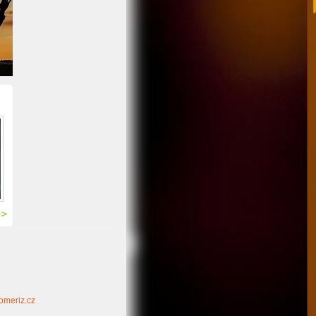
>>
omeriz.cz