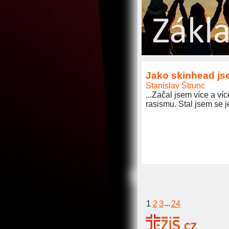
Jako skinhead js
Stanislav Štrunc
...Začal jsem více a v
rasismu. Stal jsem se 
1
2
3
...
24