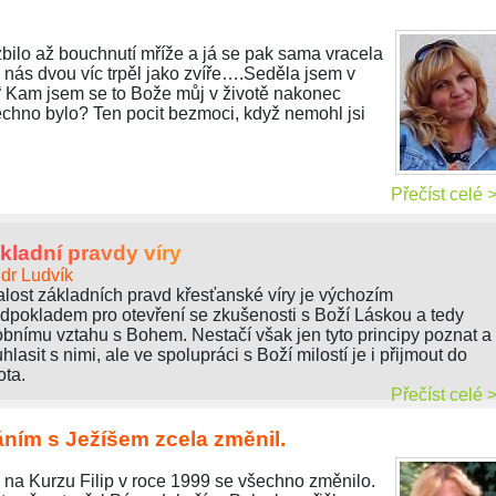
ozbilo až bouchnutí mříže a já se pak sama vracela
z nás dvou víc trpěl jako zvíře….Seděla jsem v
:“ Kam jsem se to Bože můj v životě nakonec
chno bylo? Ten pocit bezmoci, když nemohl jsi
Přečíst celé 
kladní pravdy víry
dr Ludvík
lost základních pravd křesťanské víry je výchozím
dpokladem pro otevření se zkušenosti s Boží Láskou a tedy
bnímu vztahu s Bohem. Nestačí však jen tyto principy poznat a
hlasit s nimi, ale ve spolupráci s Boží milostí je i přijmout do
ota.
Přečíst celé 
áním s Ježíšem zcela změnil.
m na Kurzu Filip v roce 1999 se všechno změnilo.