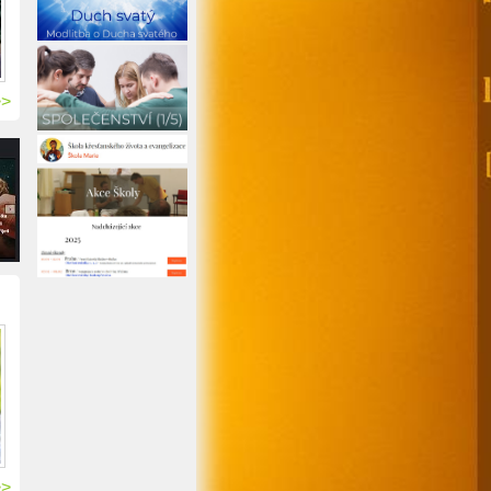
>>
>>