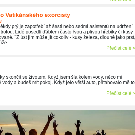
ho Vatikánského exorcisty
e
ěkdy prý je zapotřebí až šesti nebo sedmi asistentů na udržení
rolou. Lidé posedlí ďáblem často řvou a plivou hřebíky či kusy
vané. "Z úst jim může jít cokoliv - kusy železa, dlouhé jako prst
růže.
Přečíst celé 
nky skončit se životem. Když jsem šla kolem vody, něco mi
 vody a budeš mít pokoj. Když jelo větší auto, přitahovalo mě to
Přečíst celé 