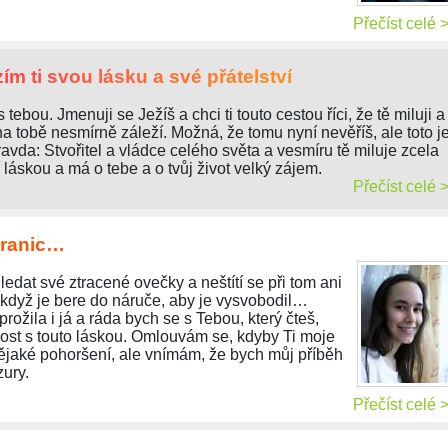
Přečíst celé 
ím ti svou lásku a své přátelství
 tebou. Jmenuji se Ježíš a chci ti touto cestou říci, že tě miluji a
na tobě nesmírně záleží. Možná, že tomu nyní nevěříš, ale toto j
ravda: Stvořitel a vládce celého světa a vesmíru tě miluje zcela
 láskou a má o tebe a o tvůj život velký zájem.
Přečíst celé 
hranic…
edat své ztracené ovečky a neštítí se při tom ani
, když je bere do náruče, aby je vysvobodil…
ožila i já a ráda bych se s Tebou, který čteš,
ost s touto láskou. Omlouvám se, kdyby Ti moje
ějaké pohoršení, ale vnímám, že bych můj příběh
ury.
Přečíst celé 