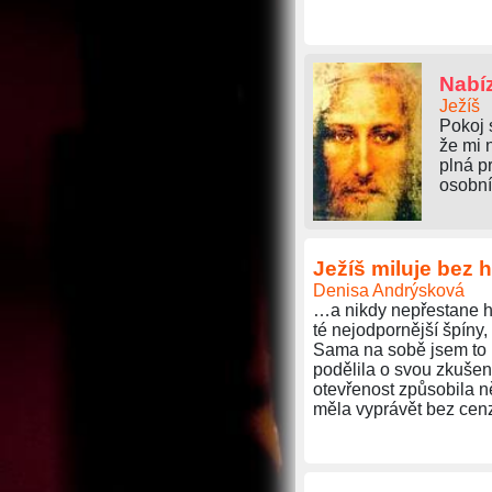
Nabíz
Ježíš
Pokoj s
že mi 
plná p
osobní
Ježíš miluje bez 
Denisa Andrýsková
…a nikdy nepřestane hl
té nejodpornější špíny
Sama na sobě jsem to pr
podělila o svou zkušen
otevřenost způsobila n
měla vyprávět bez cenz