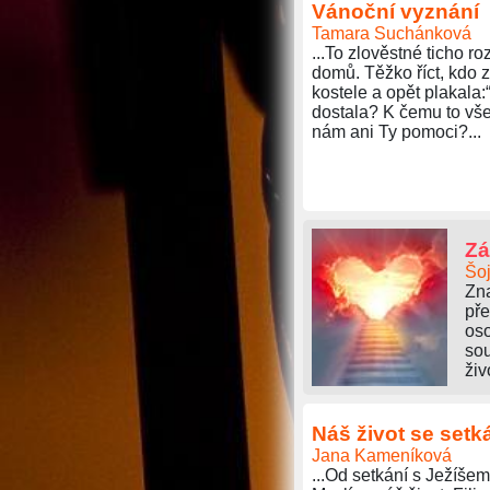
Vánoční vyznání
Tamara Suchánková
...To zlověstné ticho r
domů. Těžko říct, kdo 
kostele a opět plakala
dostala? K čemu to vše
nám ani Ty pomoci?...
Zá
Šoj
Zna
pře
oso
sou
živ
Náš život se setk
Jana Kameníková
...Od setkání s Ježíše