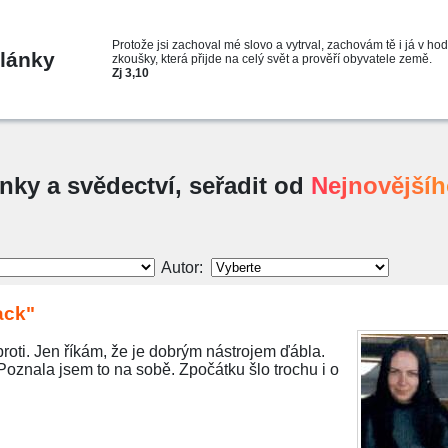
Protože jsi zachoval mé slovo a vytrval, zachovám tě i já v ho
lánky
zkoušky, která přijde na celý svět a prověří obyvatele země.
Zj 3,10
ánky a svědectví, seřadit od
Nejnovější
Autor:
ack"
proti. Jen říkám, že je dobrým nástrojem ďábla.
Poznala jsem to na sobě. Zpočátku šlo trochu i o