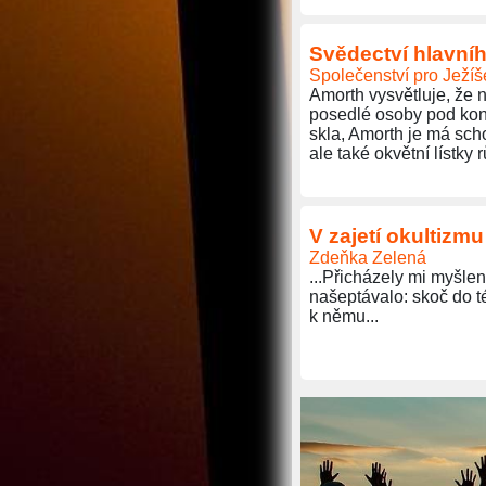
Svědectví hlavní
Společenství pro Ježíš
Amorth vysvětluje, že n
posedlé osoby pod kont
skla, Amorth je má scho
ale také okvětní lístky 
V zajetí okultizmu
Zdeňka Zelená
...Přicházely mi myšle
našeptávalo: skoč do té
k němu...