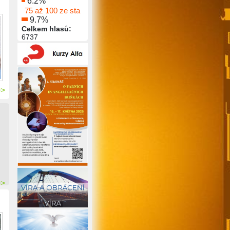
6.2%
75 až 100 ze sta
9.7%
Celkem hlasů:
6737
>>
>>