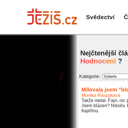
Svědectví
Č
Nejčtenější čl
Hodnocení
?
Kategorie:
Milovala jsem "bl
Monika Raszyková
Takže metal. Fajn, nic 
Jsem blázen? Nikoliv. 
frajeřinu.