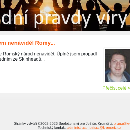
em nenáviděl Romy...
íce Romský národ nenávidět. Úplně jsem propadl
jedním ze Skinheadů...
Přečíst celé 
Stránky vytváří ©2002-2026 Společenství pro Ježíše, Kroměříž,
brana@kr
Technický kontakt:
administrace-jeziscz@kromeriz.cz