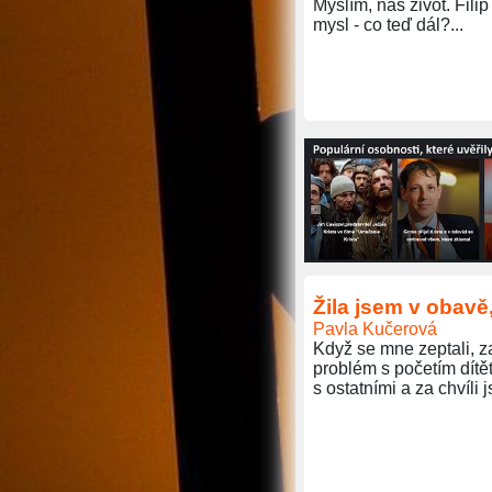
Myslím, náš život. Fili
mysl - co teď dál?...
Žila jsem v obavě
Pavla Kučerová
Když se mne zeptali, z
problém s početím dítět
s ostatními a za chvíli j