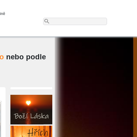
dině
ho
nebo podle