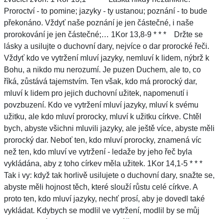
Proroctví - to pomine; jazyky - ty ustanou; poznání - to bude
překonáno. Vždyť naše poznání je jen částečné, i naše
prorokování je jen částečné;… 1Kor 13,8-9 * * * Držte se
lásky a usilujte o duchovní dary, nejvíce o dar prorocké řeči.
Vždyť kdo ve vytržení mluví jazyky, nemluví k lidem, nýbrž k
Bohu, a nikdo mu nerozumí. Je puzen Duchem, ale to, co
říká, zůstává tajemstvím. Ten však, kdo má prorocký dar,
mluví k lidem pro jejich duchovní užitek, napomenutí i
povzbuzení. Kdo ve vytržení mluví jazyky, mluví k svému
užitku, ale kdo mluví prorocky, mluví k užitku církve. Chtěl
bych, abyste všichni mluvili jazyky, ale ještě více, abyste měli
prorocký dar. Neboť ten, kdo mluví prorocky, znamená víc
než ten, kdo mluví ve vytržení - ledaže by jeho řeč byla
vykládána, aby z toho církev měla užitek. 1Kor 14,1-5 * * *
Tak i vy: když tak horlivě usilujete o duchovní dary, snažte se,
abyste měli hojnost těch, které slouží růstu celé církve. A
proto ten, kdo mluví jazyky, nechť prosí, aby je dovedl také
vykládat. Kdybych se modlil ve vytržení, modlil by se můj