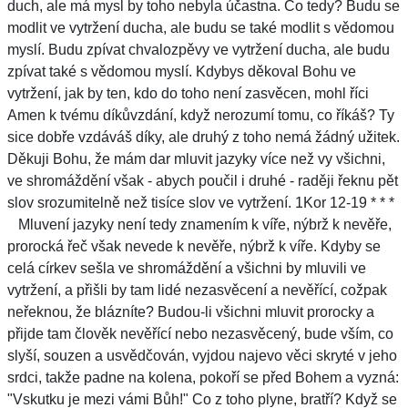
duch, ale má mysl by toho nebyla účastna. Co tedy? Budu se
modlit ve vytržení ducha, ale budu se také modlit s vědomou
myslí. Budu zpívat chvalozpěvy ve vytržení ducha, ale budu
zpívat také s vědomou myslí. Kdybys děkoval Bohu ve
vytržení, jak by ten, kdo do toho není zasvěcen, mohl říci
Amen k tvému díkůvzdání, když nerozumí tomu, co říkáš? Ty
sice dobře vzdáváš díky, ale druhý z toho nemá žádný užitek.
Děkuji Bohu, že mám dar mluvit jazyky více než vy všichni,
ve shromáždění však - abych poučil i druhé - raději řeknu pět
slov srozumitelně než tisíce slov ve vytržení. 1Kor 12-19 * * *
Mluvení jazyky není tedy znamením k víře, nýbrž k nevěře,
prorocká řeč však nevede k nevěře, nýbrž k víře. Kdyby se
celá církev sešla ve shromáždění a všichni by mluvili ve
vytržení, a přišli by tam lidé nezasvěcení a nevěřící, cožpak
neřeknou, že blázníte? Budou-li všichni mluvit prorocky a
přijde tam člověk nevěřící nebo nezasvěcený, bude vším, co
slyší, souzen a usvědčován, vyjdou najevo věci skryté v jeho
srdci, takže padne na kolena, pokoří se před Bohem a vyzná:
"Vskutku je mezi vámi Bůh!" Co z toho plyne, bratří? Když se