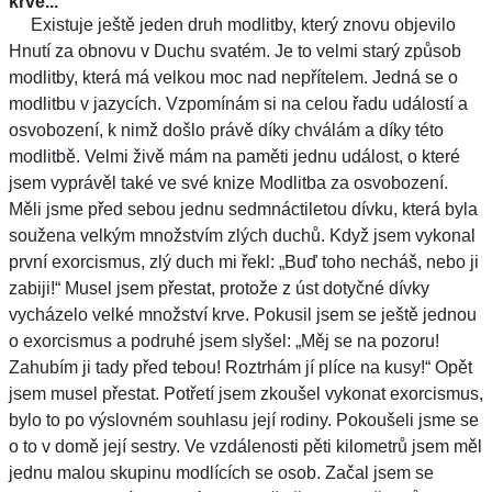
krve...
Existuje ještě jeden druh modlitby, který znovu objevilo
Hnutí za obnovu v Duchu svatém. Je to velmi starý způsob
modlitby, která má velkou moc nad nepřítelem. Jedná se o
modlitbu v jazycích. Vzpomínám si na celou řadu událostí a
osvobození, k nimž došlo právě díky chválám a díky této
modlitbě. Velmi živě mám na paměti jednu událost, o které
jsem vyprávěl také ve své knize Modlitba za osvobození.
Měli jsme před sebou jednu sedmnáctiletou dívku, která byla
soužena velkým množstvím zlých duchů. Když jsem vykonal
první exorcismus, zlý duch mi řekl: „Buď toho necháš, nebo ji
zabiji!“ Musel jsem přestat, protože z úst dotyčné dívky
vycházelo velké množství krve. Pokusil jsem se ještě jednou
o exorcismus a podruhé jsem slyšel: „Měj se na pozoru!
Zahubím ji tady před tebou! Roztrhám jí plíce na kusy!“ Opět
jsem musel přestat. Potřetí jsem zkoušel vykonat exorcismus,
bylo to po výslovném souhlasu její rodiny. Pokoušeli jsme se
o to v domě její sestry. Ve vzdálenosti pěti kilometrů jsem měl
jednu malou skupinu modlících se osob. Začal jsem se