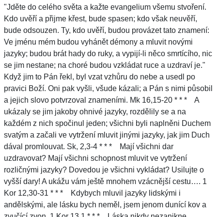
"Jděte do celého světa a kažte evangelium všemu stvoření.
Kdo uvěří a přijme křest, bude spasen; kdo však neuvěří,
bude odsouzen. Ty, kdo uvěří, budou provázet tato znamení:
Ve jménu mém budou vyhánět démony a mluvit novými
jazyky; budou brát hady do ruky, a vypijí-li něco smrtícího, nic
se jim nestane; na choré budou vzkládat ruce a uzdraví je."
Když jim to Pán řekl, byl vzat vzhůru do nebe a usedl po
pravici Boží. Oni pak vyšli, všude kázali; a Pán s nimi působil
a jejich slovo potvrzoval znameními. Mk 16,15-20 * * * A
ukázaly se jim jakoby ohnivé jazyky, rozdělily se a na
každém z nich spočinul jeden; všichni byli naplněni Duchem
svatým a začali ve vytržení mluvit jinými jazyky, jak jim Duch
dával promlouvat. Sk, 2,3-4 * * * Mají všichni dar
uzdravovat? Mají všichni schopnost mluvit ve vytržení
rozličnými jazyky? Dovedou je všichni vykládat? Usilujte o
vyšší dary! A ukážu vám ještě mnohem vzácnější cestu…. 1
Kor 12,30-31 * * * Kdybych mluvil jazyky lidskými i
andělskými, ale lásku bych neměl, jsem jenom dunící kov a
zvučící zvon. 1 Kor 13,1 * * * Láska nikdy nezanikne.