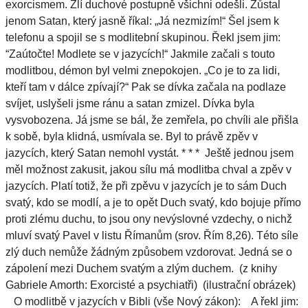
exorcismem. Zlí duchové postupně všichni odešli. Zůstal
jenom Satan, který jasně říkal: „Já nezmizím!“ Šel jsem k
telefonu a spojil se s modlitební skupinou. Řekl jsem jim:
“Zaútočte! Modlete se v jazycích!“ Jakmile začali s touto
modlitbou, démon byl velmi znepokojen. „Co je to za lidi,
kteří tam v dálce zpívají?“ Pak se dívka začala na podlaze
svíjet, uslyšeli jsme ránu a satan zmizel. Dívka byla
vysvobozena. Já jsme se bál, že zemřela, po chvíli ale přišla
k sobě, byla klidná, usmívala se. Byl to právě zpěv v
jazycích, který Satan nemohl vystát. * * * Ještě jednou jsem
měl možnost zakusit, jakou sílu má modlitba chval a zpěv v
jazycích. Platí totiž, že při zpěvu v jazycích je to sám Duch
svatý, kdo se modlí, a je to opět Duch svatý, kdo bojuje přímo
proti zlému duchu, to jsou ony nevýslovné vzdechy, o nichž
mluví svatý Pavel v listu Římanům (srov. Řím 8,26). Této síle
zlý duch nemůže žádným způsobem vzdorovat. Jedná se o
zápolení mezi Duchem svatým a zlým duchem. (z knihy
Gabriele Amorth: Exorcisté a psychiatři)
(ilustrační obrázek)
O modlitbě v jazycích v Bibli (vše Nový zákon): A řekl jim: