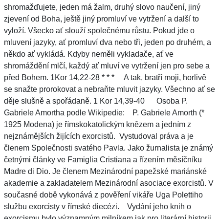
shromažďujete, jeden má žalm, druhý slovo naučení, jiný
zjevení od Boha, ještě jiný promluví ve vytržení a další to
vyloží. Všecko ať slouží společnému růstu. Pokud jde o
mluvení jazyky, ať promluví dva nebo tři, jeden po druhém, a
někdo ať vykládá. Kdyby neměli vykladače, ať ve
shromáždění mlčí, každý ať mluví ve vytržení jen pro sebe a
před Bohem. 1Kor 14,22-28 * * * A tak, bratří moji, horlivě
se snažte prorokovat a nebraňte mluvit jazyky. Všechno ať se
děje slušně a spořádaně. 1 Kor 14,39-40 Osoba P.
Gabriele Amortha podle Wikipedie: P. Gabriele Amorth (*
1925 Modena) je římskokatolickým knězem a jedním z
nejznámějších žijících exorcistů. Vystudoval práva a je
členem Společnosti svatého Pavla. Jako žurnalista je známý
četnými články ve Famiglia Cristiana a řízením měsíčníku
Madre di Dio. Je členem Mezinárodní papežské mariánské
akademie a zakladatelem Mezinárodní asociace exorcistů. V
současné době vykonává z pověření vikáře Uga Polettiho
službu exorcisty v římské diecézi. Vydání jeho knih o
exorcismu bylo významným milníkem jak pro literární historii,